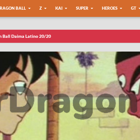
RAGON BALL
Z
KAI
SUPER
HEROES
GT
n Ball Daima Latino 20/20