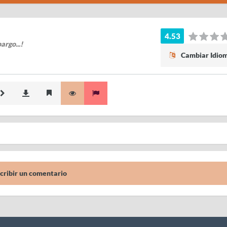
4.53
argo...!
Cambiar Idio
cribir un comentario