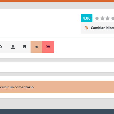
4.88
Cambiar Idio
cribir un comentario