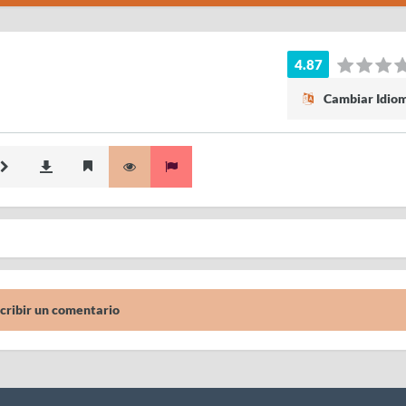
4.87
Cambiar Idio
cribir un comentario