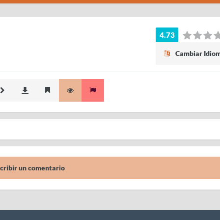
4.73
Cambiar Idio
cribir un comentario