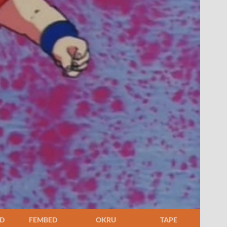
D
FEMBED
OKRU
TAPE