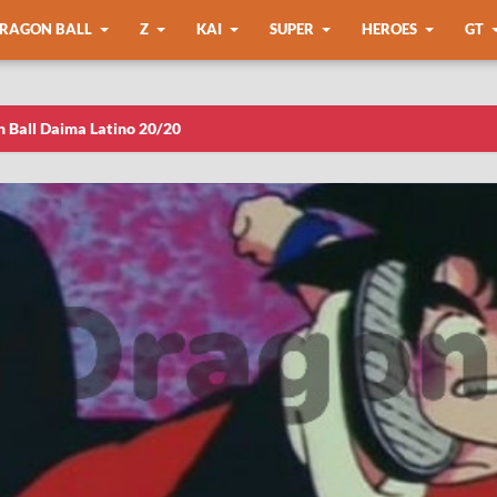
RAGON BALL
Z
KAI
SUPER
HEROES
GT
n Ball Daima Latino 20/20