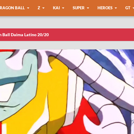
RAGON BALL
Z
KAI
SUPER
HEROES
GT
n Ball Daima Latino 20/20