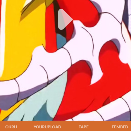
OKRU
YOURUPLOAD
TAPE
FEMBED