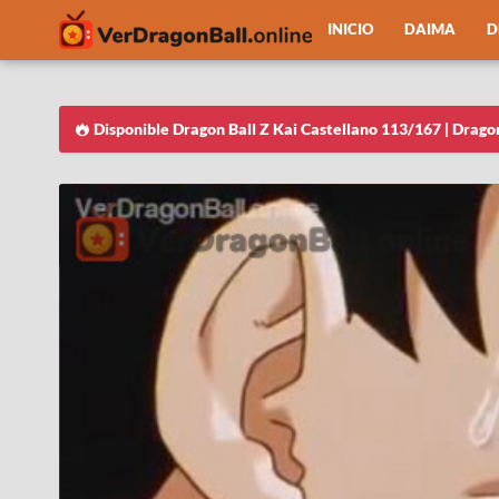
INICIO
DAIMA
D
Disponible Dragon Ball Z Kai Castellano 113/167 | Drago