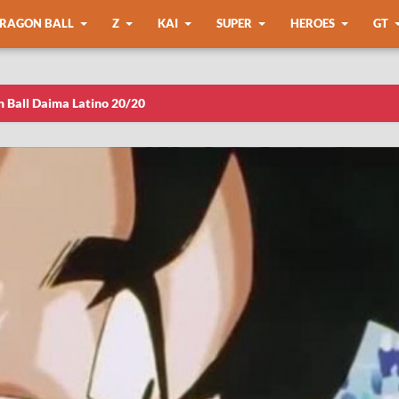
RAGON BALL
Z
KAI
SUPER
HEROES
GT
n Ball Daima Latino 20/20