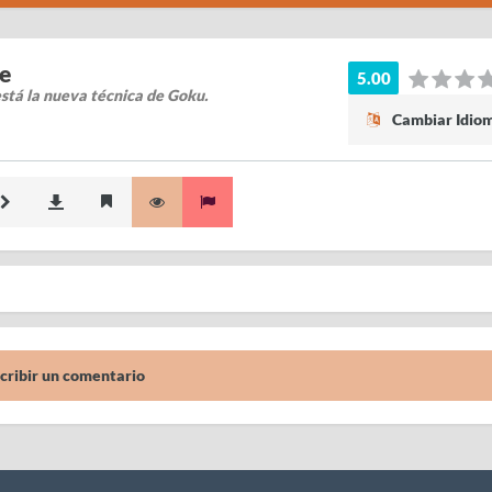
ne
5.00
stá la nueva técnica de Goku.
Cambiar Idio
cribir un comentario