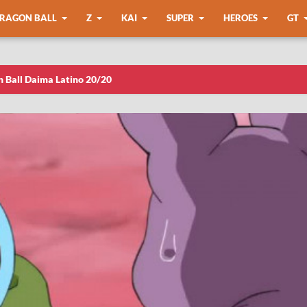
RAGON BALL
Z
KAI
SUPER
HEROES
GT
n Ball Daima Latino 20/20