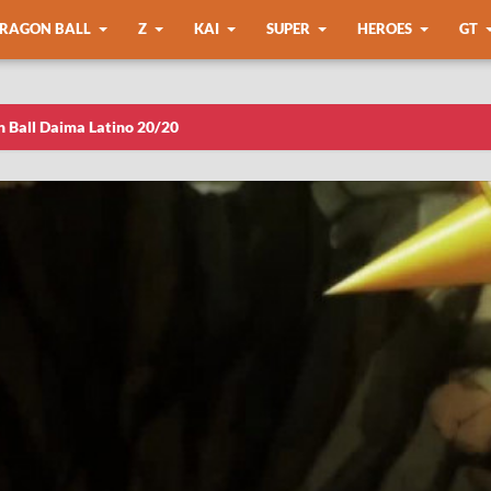
RAGON BALL
Z
KAI
SUPER
HEROES
GT
n Ball Daima Latino 20/20