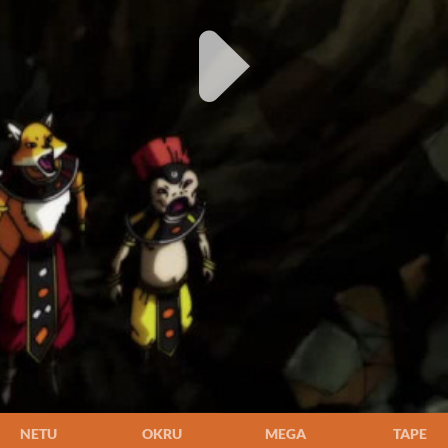
NETU
OKRU
MEGA
TAPE