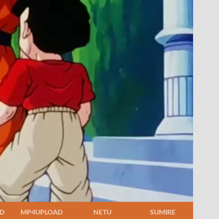
D
MP4UPLOAD
NETU
SUMIRE