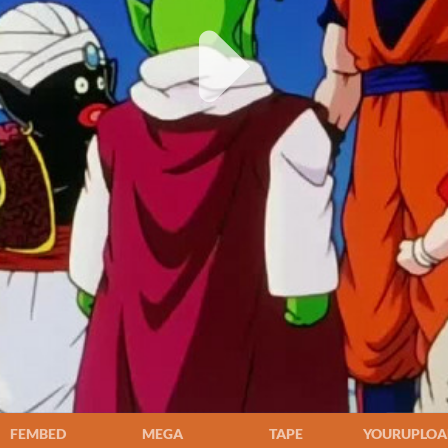
FEMBED
MEGA
TAPE
YOURUPLOA