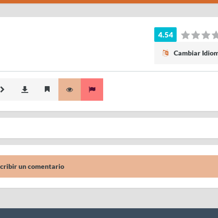
4.54
Cambiar Idio
cribir un comentario