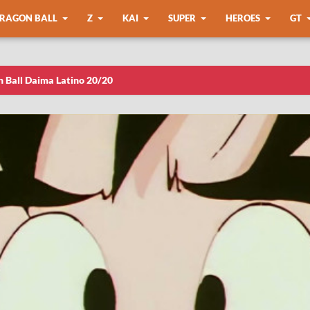
RAGON BALL
Z
KAI
SUPER
HEROES
GT
n Ball Daima Latino 20/20