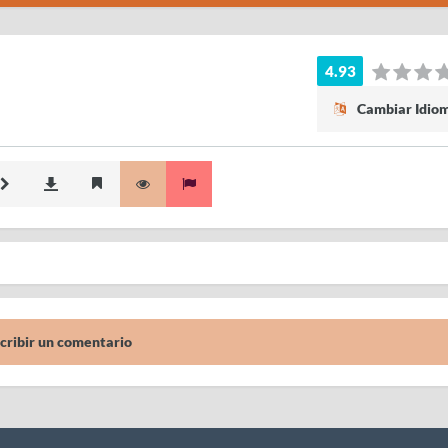
4.93
Cambiar Idio
cribir un comentario