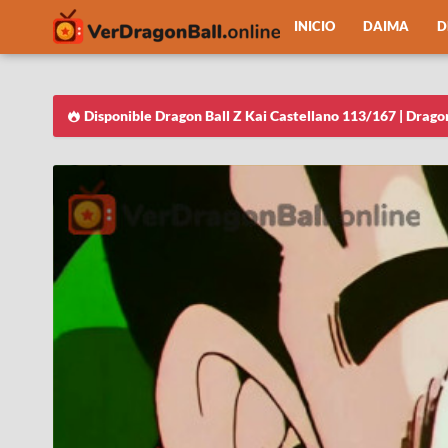
INICIO
DAIMA
D
Disponible Dragon Ball Z Kai Castellano 113/167 | Drago