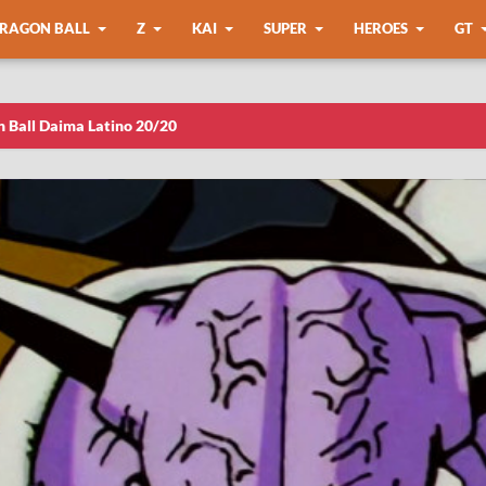
RAGON BALL
Z
KAI
SUPER
HEROES
GT
n Ball Daima Latino 20/20