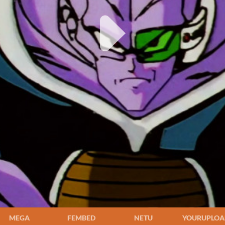
MEGA
FEMBED
NETU
YOURUPLOA