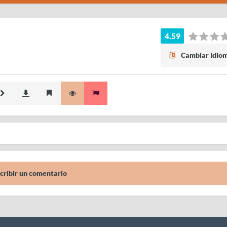
4.59
Cambiar Idio
cribir un comentario