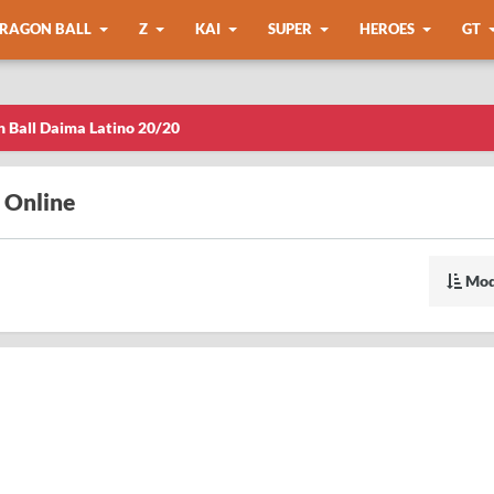
RAGON BALL
Z
KAI
SUPER
HEROES
GT
n Ball Daima Latino 20/20
 Online
Mod