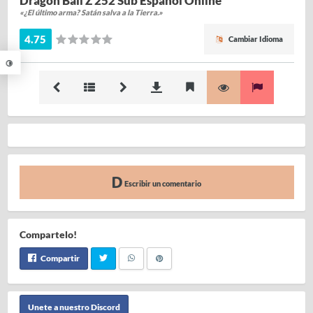
Dragon Ball Z 252 Sub Español Online
«¿El último arma? Satán salva a la Tierra.»
4.75
Cambiar Idioma
Escribir un comentario
Compartelo!
Compartir
Unete a nuestro Discord